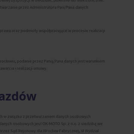
ej dyspozycji w siedzibie, pisemnie lub elektronicznie.
twarzanie przez Administratora Pani/Pana danych
rawa oraz podmioty współpracujące w procesie realizacji
Wrocławiu, podanie przez Panią/Pana danych jest warunkiem
warcia i realizacji umowy.
ojazdów
nych w związku z przetwarzaniem danych osobowych
 danych osobowych jest OK-MOTO Sp. z o.o. z siedzibą we
rzez Sąd Rejonowy dla Wrocław Fabrycznej, VI Wydział