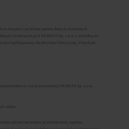
nych w związku z przetwarzaniem danych osobowych
 danych osobowych jest OK-MOTO Sp. z o.o. z siedzibą we
rzez Sąd Rejonowy dla Wrocław Fabrycznej, VI Wydział
bezpośrednio w czasie prezentacji OK-MOTO Sp. z o.o.
ch celów.
esienia sprzeciwu wobec przetwarzania, żądania