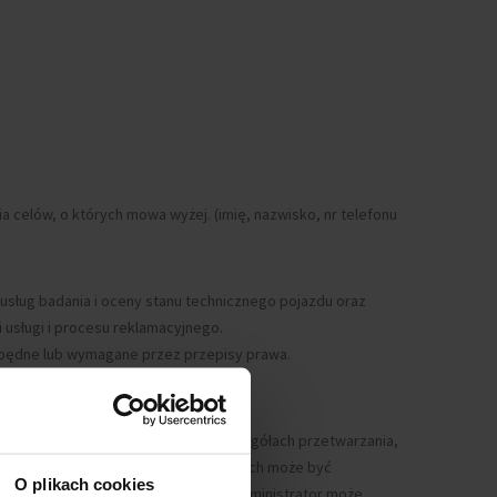
 celów, o których mowa wyżej. (imię, nazwisko, nr telefonu
usług badania i oceny stanu technicznego pojazdu oraz
usługi i procesu reklamacyjnego.
zbędne lub wymagane przez przepisy prawa.
ej dane oraz informuje osobę o szczegółach przetwarzania,
anych jej dotyczących. Dostęp do danych może być
O plikach cookies
est bezpłatna a za każdą następną Administrator może