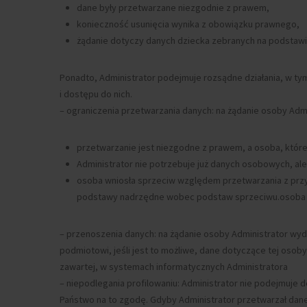
dane były przetwarzane niezgodnie z prawem,
konieczność usunięcia wynika z obowiązku prawnego,
żądanie dotyczy danych dziecka zebranych na podstawi
Ponadto, Administrator podejmuje rozsądne działania, w ty
i dostępu do nich.
– ograniczenia przetwarzania danych: na żądanie osoby
Admi
przetwarzanie jest niezgodne z prawem, a osoba, które
Administrator nie potrzebuje już danych osobowych, ale
osoba wniosła sprzeciw względem przetwarzania z przyc
podstawy nadrzędne wobec podstaw sprzeciwu.osoba kw
– przenoszenia danych: na żądanie osoby Administrator w
podmiotowi, jeśli jest to możliwe, dane dotyczące tej osob
zawartej, w systemach informatycznych Administratora
– niepodlegania profilowaniu: Administrator nie podejmuje
Państwo na to zgodę. Gdyby Administrator przetwarzał da