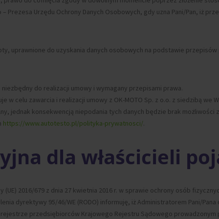
, prawo do cofnięcia zgody w dowolnym momencie poprzez złożenie stosown
o – Prezesa Urzędu Ochrony Danych Osobowych, gdy uzna Pani/Pan, iż prze
ty, uprawnione do uzyskania danych osobowych na podstawie przepisów p
iezbędny do realizacji umowy i wymagany przepisami prawa.
je w celu zawarcia i realizacji umowy z OK-MOTO Sp. z o.o. z siedzibą we 
y, jednak konsekwencją niepodania tych danych będzie brak możliwości za
m
https://www.autotesto.pl/polityka-prywatnosci/
.
yjna dla właścicieli p
 (UE) 2016/679 z dnia 27 kwietnia 2016 r. w sprawie ochrony osób fizycz
enia dyrektywy 95/46/WE (RODO) informuję, iż Administratorem Pani/Pana
ą w rejestrze przedsiębiorców Krajowego Rejestru Sądowego prowadzonym p