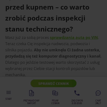
przed kupnem – co warto
zrobić podczas inspekcji
stanu technicznego?
Masz już za sobą proces
sprawdzania auta po VIN
.
Teraz czeka Cię inspekcja nadwozia, podwozia i
silnika pojazdu.
Aby nie umknęła Ci żadna usterka,
przydadzą się też komputer diagnostyczny i kanał.
Dlatego po jeździe testowej warto skorzystać z usług
wybranej przez Ciebie stacji kontroli pojazdów lub
mechanika.
SPRAWDŹ CENNIK
Weryfikacja technicznego stanu
pojazdu przed kupnem
START
PRZYKŁADOWY
PEŁNY
ZADZWOŃ
CHAT
W trakcie sprawdzenia auta przed kupnem
RAPORT
CENNIK
8:00-20:00
24h/7