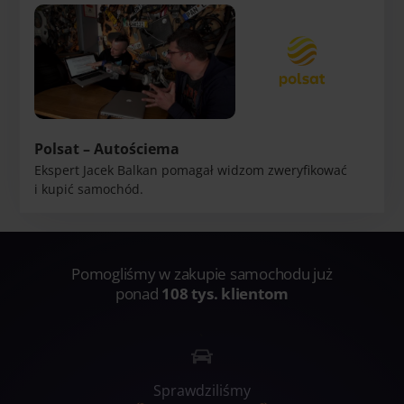
Polsat – Autościema
Ekspert Jacek Balkan pomagał widzom zweryfikować
i kupić samochód.
Pomogliśmy w zakupie samochodu już
ponad
108
tys. klientom
`
Sprawdziliśmy