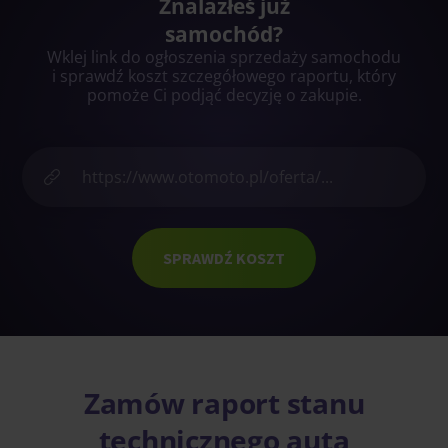
Znalazłeś już
samochód?
Wklej link do ogłoszenia sprzedaży samochodu
i sprawdź koszt szczegółowego raportu, który
pomoże Ci podjąć decyzję o zakupie.
SPRAWDŹ KOSZT
Zamów raport stanu
technicznego auta