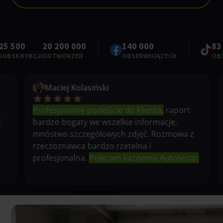
20 200 000
140 000
83 700
BCJI
ODTWORZEŃ
OBSERWUJĄCYCH
OBSERWUJĄ
Maciej Kolasiński
Profesjonalne podejście do klienta,
raport
d
bardzo bogaty we wszelkie informacje,
mnóstwo szczegółowych zdjęć. Rozmowa z
rzeczoznawca bardzo rzetelna i
profesjonalna.
Polecam każdemu Autotesto.