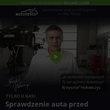
Gwarancja zwrotu pieniędzy!
Sprawdź cennik
Sprawdzenie auta przed kupnem
w całej Polsce
„Ja wybieram najlepszych,
Ty też wybierz Autotesto!”
Krzysztof Hołowczyc
TYLKO U NAS!
Sprawdzenie auta przed