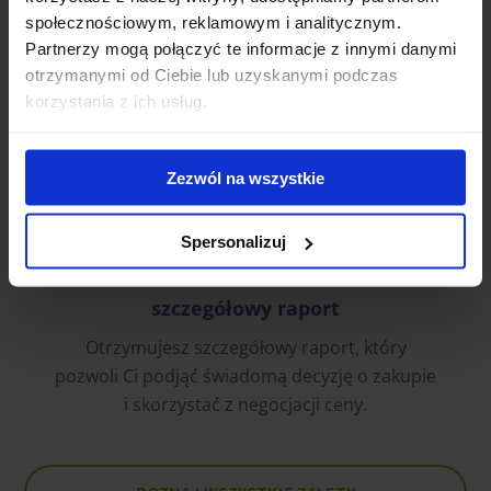
godzin od momentu przyjęcia zlecenia. Nasz
społecznościowym, reklamowym i analitycznym.
rekord to zaledwie
3 godziny i 48 minut
!
Partnerzy mogą połączyć te informacje z innymi danymi
otrzymanymi od Ciebie lub uzyskanymi podczas
korzystania z ich usług.
Zezwól na wszystkie
Spersonalizuj
szczegółowy raport
Otrzymujesz szczegółowy raport, który
pozwoli Ci podjąć świadomą decyzję o zakupie
i skorzystać z negocjacji ceny.