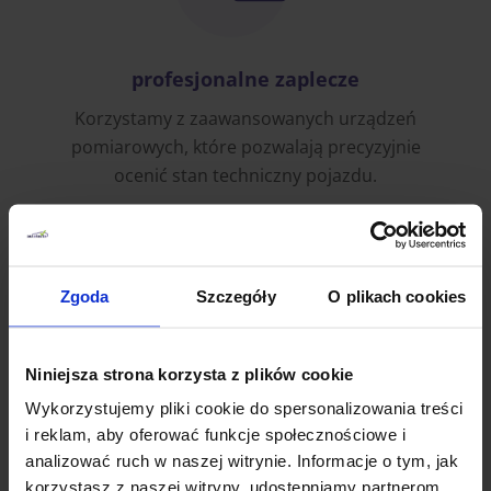
profesjonalne zaplecze
Korzystamy z zaawansowanych urządzeń
pomiarowych, które pozwalają precyzyjnie
ocenić stan techniczny pojazdu.
Zgoda
Szczegóły
O plikach cookies
Niniejsza strona korzysta z plików cookie
Wykorzystujemy pliki cookie do spersonalizowania treści
i reklam, aby oferować funkcje społecznościowe i
szybka realizacja
analizować ruch w naszej witrynie. Informacje o tym, jak
Raport dostarczamy średnio w ciągu 24 do 48
korzystasz z naszej witryny, udostępniamy partnerom