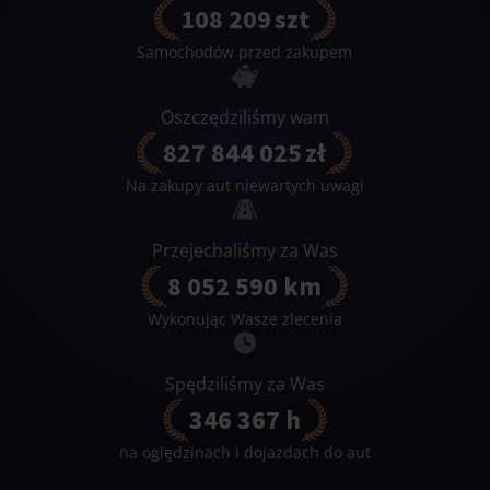
108 209
szt
Samochodów przed zakupem
Oszczędziliśmy wam
827 844 025
zł
Na zakupy aut niewartych uwagi
Przejechaliśmy za Was
8 052 590
km
Wykonując Wasze zlecenia
Spędziliśmy za Was
346 367
h
na oględzinach i dojazdach do aut