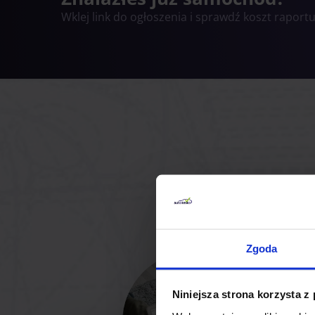
Wklej link do ogłoszenia i sprawdź koszt raportu
Zgoda
Niniejsza strona korzysta z