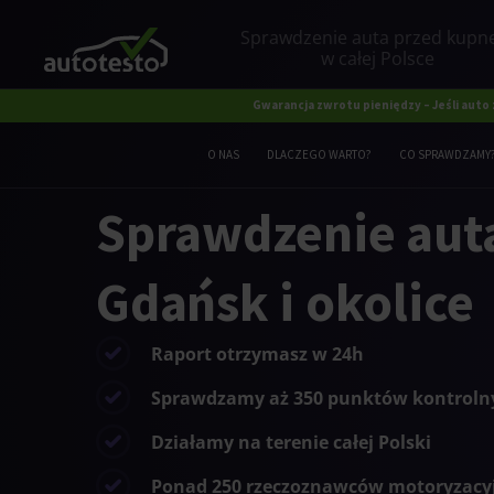
Sprawdzenie auta przed kup
w całej Polsce
Gwarancja zwrotu pieniędzy – Jeśli auto
O NAS
DLACZEGO WARTO?
CO SPRAWDZAMY
Sprawdzenie aut
Gdańsk i okolice
Raport otrzymasz w 24h
Sprawdzamy aż 350 punktów kontroln
Działamy na terenie całej Polski
Ponad 250 rzeczoznawców motoryzacy