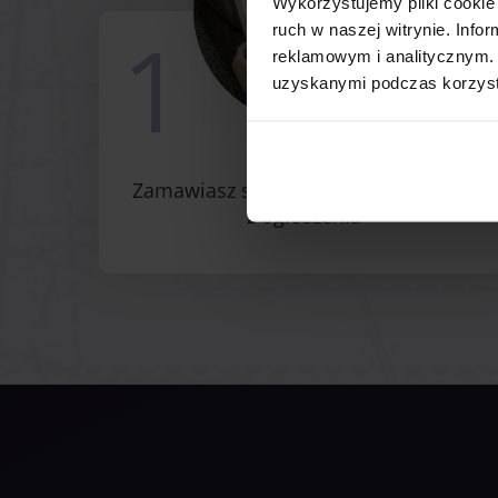
Wykorzystujemy pliki cookie 
1
ruch w naszej witrynie. Inf
reklamowym i analitycznym. 
uzyskanymi podczas korzysta
Zamawiasz sprawdzenie samochodu
z ogłoszenia