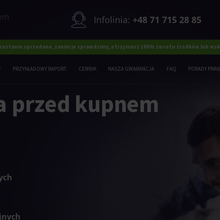
nem
Infolinia:
+48 71 715 28 85
 zostanie sprzedane, zanim je sprawdzimy, otrzymasz 100% zwrotu środków lub wska
?
PRZYKŁADOWY RAPORT
CENNIK
NASZA GWARANCJA
FAQ
PORADY PRA
a przed kupnem
ych
jnych