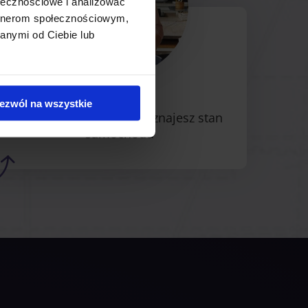
ołecznościowe i analizować
3
artnerom społecznościowym,
anymi od Ciebie lub
ezwól na wszystkie
Otrzymujesz raport i poznajesz stan
samochodu