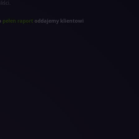
iści.
o
pełen raport
oddajemy klientowi