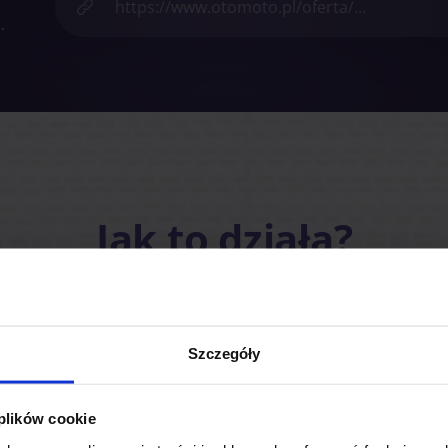
.
Jak to działa?
Sprawdź samochód z Autotesto
Szczegóły
 plików cookie