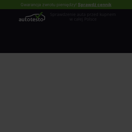
Gwarancja zwrotu pieniędzy!
Sprawdź cennik
Sprawdzenie auta przed kupnem
w całej Polsce