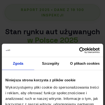
RAPORT 2025 • DANE Z 19 100
INSPEKCJI
Stan rynku aut używanych
w Polsce 2025
Autotesto to największa sieć niezależnych
ekspertów samochodowych w Polsce.
Zgoda
Szczegóły
O plikach cookies
Sprawdziliśmy ponad
100 000 aut
,
współpracujemy z
250+ certyfikowanymi
Niniejsza strona korzysta z plików cookie
ekspertami
i pomogliśmy zaoszczędzić naszym
Wykorzystujemy pliki cookie do spersonalizowania treści
klientom ponad
827 mln zł
na zakupach
i reklam, aby oferować funkcje społecznościowe i
niewartych uwagi.
analizować ruch w naszej witrynie. Informacje o tym, jak
korzystasz z naszej witryny, udostępniamy partnerom