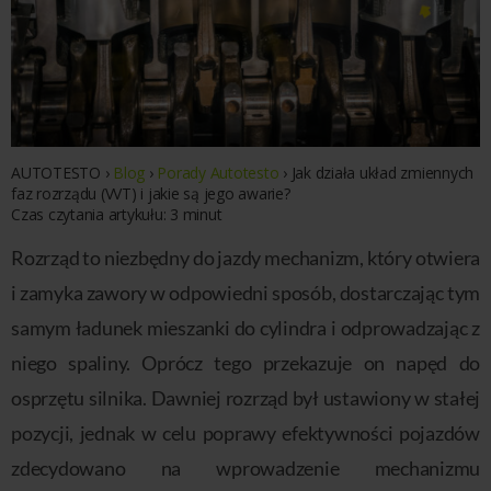
AUTOTESTO
›
Blog
›
Porady Autotesto
›
Jak działa układ zmiennych
faz rozrządu (VVT) i jakie są jego awarie?
Czas czytania artykułu:
3
minut
Rozrząd to niezbędny do jazdy mechanizm, który otwiera
i zamyka zawory w odpowiedni sposób, dostarczając tym
samym ładunek mieszanki do cylindra i odprowadzając z
niego spaliny. Oprócz tego przekazuje on napęd do
osprzętu silnika. Dawniej rozrząd był ustawiony w stałej
pozycji, jednak w celu poprawy efektywności pojazdów
zdecydowano na wprowadzenie mechanizmu