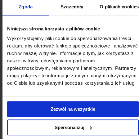
Zgoda
Szczegóły
O plikach cookies
Niniejsza strona korzysta z plików cookie
Wykorzystujemy pliki cookie do spersonalizowania treści i
reklam, aby oferować funkcje społecznościowe i analizować
ruch w naszej witrynie. Informacje o tym, jak korzystasz z
naszej witryny, udostępniamy partnerom
społecznościowym, reklamowym i analitycznym. Partnerzy
mogą połączyć te informacje z innymi danymi otrzymanymi
od Ciebie lub uzyskanymi podczas korzystania z ich usług.
Uniknij problemów z fazami
rozrządu przy zakupie
Zezwól na wszystkie
używanego auta – postaw na
Spersonalizuj
Autotesto