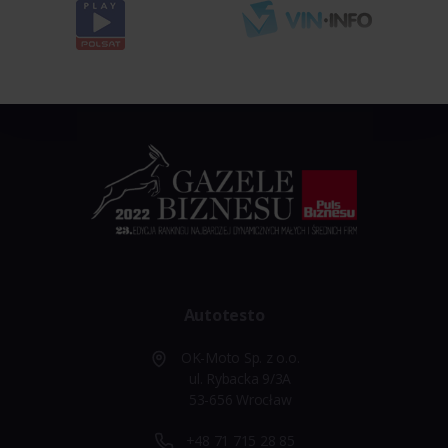
Autotesto
OK-Moto Sp. z o.o.
ul. Rybacka 9/3A
53-656 Wrocław
+48 71 715 28 85