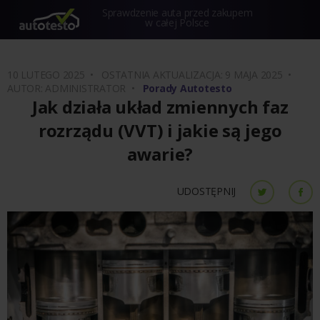
Sprawdzenie auta przed zakupem
w całej Polsce
10 LUTEGO 2025 •
OSTATNIA AKTUALIZACJA: 9 MAJA 2025 •
AUTOR: ADMINISTRATOR •
Porady Autotesto
Jak działa układ zmiennych faz
rozrządu (VVT) i jakie są jego
awarie?
UDOSTĘPNIJ