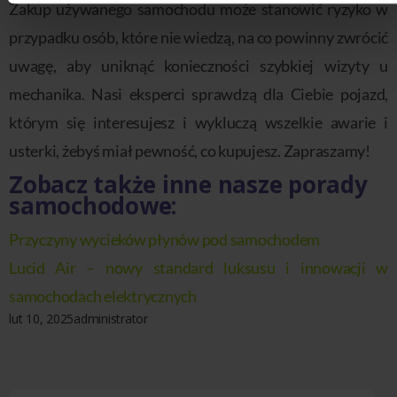
Zakup używanego samochodu może stanowić ryzyko w
przypadku osób, które nie wiedzą, na co powinny zwrócić
uwagę, aby uniknąć konieczności szybkiej wizyty u
mechanika. Nasi eksperci sprawdzą dla Ciebie pojazd,
którym się interesujesz i wykluczą wszelkie awarie i
usterki, żebyś miał pewność, co kupujesz. Zapraszamy!
Zobacz także inne nasze porady
samochodowe:
Przyczyny wycieków płynów pod samochodem
Lucid Air – nowy standard luksusu i innowacji w
samochodach elektrycznych
lut 10, 2025
administrator