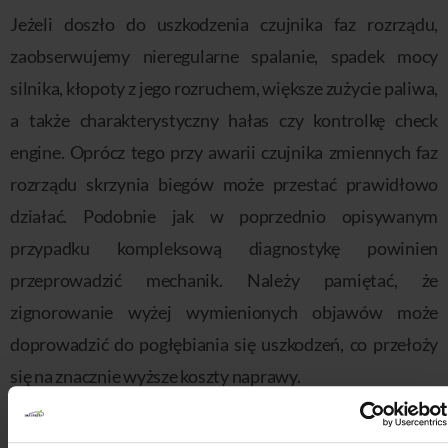
Jeżeli doszło do uszkodzenia czujnika faz rozrządu,
zaobserwujemy nieregularne spalanie, spadek mocy
silnika, kłopoty z jego rozruchem, większe zużycie paliwa,
a także charakterystyczny hałas czy kontrolkę check
engine. Oprócz tego przy awarii czujnika zmiennych faz
rozrządu skrzynia biegów może przestać prawidłowo
działać. Podobnie jak w poprzednio opisywanym
przypadku kompleksową diagnostykę powinien
przeprowadzić mechanik. Należy pamiętać, że
zignorowanie wyżej wymienionych objawów może
doprowadzić do pogłębiania się uszkodzeń, co przełoży
się na znacznie wyższe koszty naprawy.