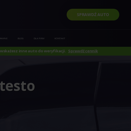
SPRAWDŹ AUTO
PRAWNE
BLOG
DLA FIRM
KONTAKT
wskażesz inne auto do weryfikacji.
Sprawdź cennik
otesto