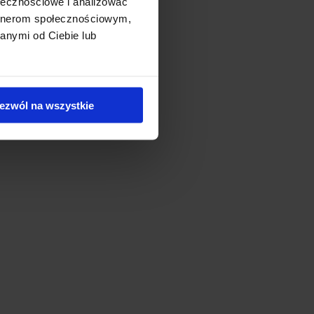
ołecznościowe i analizować
artnerom społecznościowym,
anymi od Ciebie lub
ezwól na wszystkie