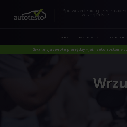
Sprawdzenie auta przed zakupe
w całej Polsce
O NAS
DLACZEGO WARTO?
CO SPRAWDZAMY
Gwarancja zwrotu pieniędzy – Jeśli auto zostanie 
Wrzuć