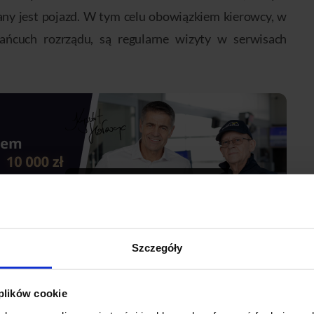
ny jest pojazd. W tym celu obowiązkiem kierowcy, w
ańcuch rozrządu, są regularne wizyty w serwisach
Szczegóły
, które wiążą się z łańcuchem. Ocenie zostanie poddane
ajemne położenie znaków nastawczych, ślizgi, a także
 plików cookie
rauliczne lub sprężynowe, w zależności od rodzaju.