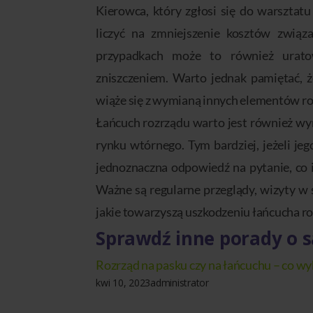
Kierowca, który zgłosi się do warszt
liczyć na zmniejszenie kosztów związ
przypadkach może to również urato
zniszczeniem. Warto jednak pamiętać, ż
wiąże się z wymianą innych elementów ro
Łańcuch rozrządu warto jest również wy
rynku wtórnego. Tym bardziej, jeżeli jeg
jednoznaczna odpowiedź na pytanie, co i
Ważne są regularne przeglądy, wizyty 
jakie towarzyszą uszkodzeniu łańcucha ro
Sprawdź inne porady o
Rozrząd na pasku czy na łańcuchu – co wy
kwi 10, 2023
administrator