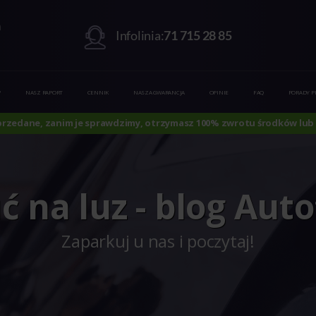
m
Infolinia:
71 715 28 85
?
NASZ RAPORT
CENNIK
NASZA GWARANCJA
OPINIE
FAQ
PORADY 
sprzedane, zanim je sprawdzimy, otrzymasz 100% zwrotu środków lub 
 na luz - blog Aut
Zaparkuj u nas i poczytaj!