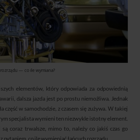
rozrządu — co ile wymiana?
ejszych elementów, który odpowiada za odpowiednią
 awarii, dalsza jazda jest po prostu niemożliwa. Jednak
da część w samochodzie, z czasem się zużywa. W takiej
órym specjalista wymieni ten niezwykle istotny element.
ą coraz trwalsze, mimo to, należy co jakiś czas go
z pytaniem, co ile wymieniać łańcuch rozrządu.