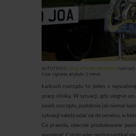
AUTOTESTO
›
Blog
›
Porady Autotesto
›
Łańcuch 
Czas czytania artykułu:
2
minut
Łańcuch rozrządu to jeden z najważni
pracę silnika. W sytuacji, gdy ulegnie on
pasek rozrządu, podobnie jak niemal każ
sytuacji należy udać się do serwisu, w kt
Co prawda, obecnie produkowane paski s
wymienić. Często więc można spotkać się 