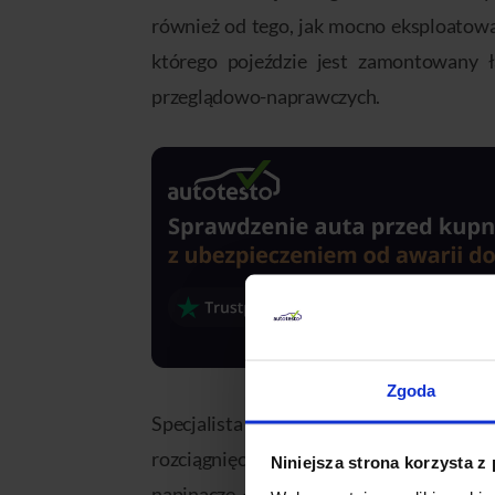
również od tego, jak mocno eksploatowa
którego pojeździe jest zamontowany ł
przeglądowo-naprawczych.
Zgoda
Specjalista skontroluje wszelkie aspekty
rozciągnięcie łańcucha, koła zębate, wz
Niniejsza strona korzysta z
napinacze łańcucha, które mogą być hyd