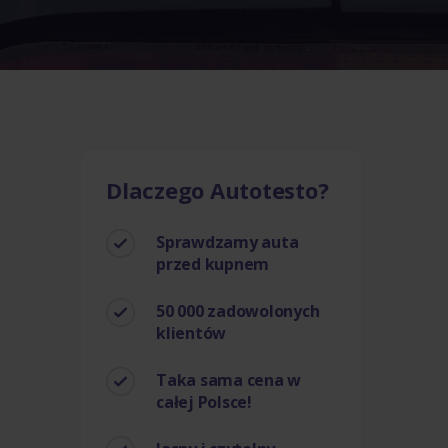
Dlaczego Autotesto?
Sprawdzamy auta
przed kupnem
50 000 zadowolonych
klientów
Taka sama cena w
całej Polsce!