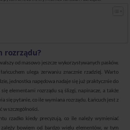
h rozrządu?
rwalszy od masowo jeszcze wykorzystywanych pasków.
łańcuchem ulega zerwaniu znacznie rzadziej. Warto
jdzie, jednostka napędowa nadaje się już praktycznie do
się elementami rozrządu są ślizgi, napinacze, a także
a się pytanie, co ile wymiana rozrządu. Łańcuch jest z
ć w szczególności.
tu rzadko kiedy precyzują, co ile należy wymieniać
ny zależy bowiem od bardzo wielu elementów, w tym