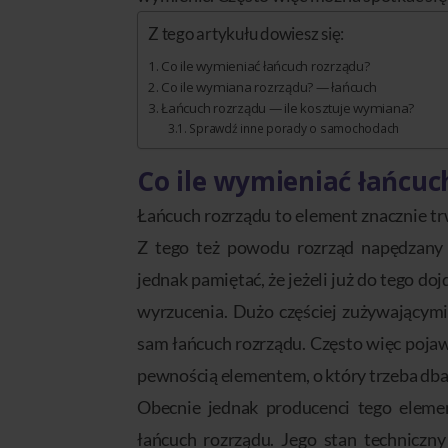
Z tego artykułu dowiesz się:
Co ile wymieniać łańcuch rozrządu?
Co ile wymiana rozrządu? — łańcuch
Łańcuch rozrządu — ile kosztuje wymiana?
Sprawdź inne porady o samochodach
Co ile wymieniać łańcuc
Łańcuch rozrządu to element znacznie t
Z tego też powodu rozrząd napędzany 
jednak pamiętać, że jeżeli już do tego do
wyrzucenia. Dużo częściej zużywającymi 
sam łańcuch rozrządu. Często więc pojawi
pewnością elementem, o który trzeba dba
Obecnie jednak producenci tego elemen
łańcuch rozrządu. Jego stan technicz