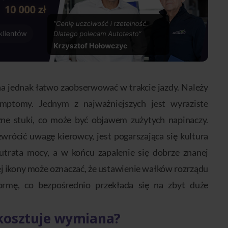
żna jednak łatwo zaobserwować w trakcie jazdy. Należy
mptomy. Jednym z najważniejszych jest wyraziste
zne stuki, co może być objawem zużytych napinaczy.
ócić uwagę kierowcy, jest pogarszająca się kultura
utrata mocy, a w końcu zapalenie się dobrze znanej
tej ikony może oznaczać, że ustawienie wałków rozrządu
rmę, co bezpośrednio przekłada się na zbyt duże
 kosztuje wymiana?