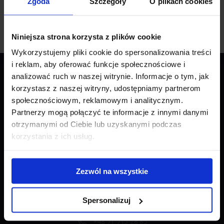
Zgoda
Szczegóły
O plikach cookies
Niniejsza strona korzysta z plików cookie
Wykorzystujemy pliki cookie do spersonalizowania treści
i reklam, aby oferować funkcje społecznościowe i
analizować ruch w naszej witrynie. Informacje o tym, jak
korzystasz z naszej witryny, udostępniamy partnerom
społecznościowym, reklamowym i analitycznym.
Partnerzy mogą połączyć te informacje z innymi danymi
otrzymanymi od Ciebie lub uzyskanymi podczas
korzystania z ich usług.
Autotesto
Zezwól na wszystkie
OK-Moto Sp. z o.o.
ul. Rybacka 9/3A
Spersonalizuj
53-656 Wrocław
+48 71 715 28 85