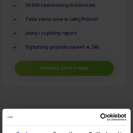
50 000 zadowolonych klientów
Taka sama cena w całej Polsce!
Jasny i czytelny raport
Oględziny pojazdu nawet w 24h
SPRAWDŹ AUTO Z NAMI
Nasi Partnerzy