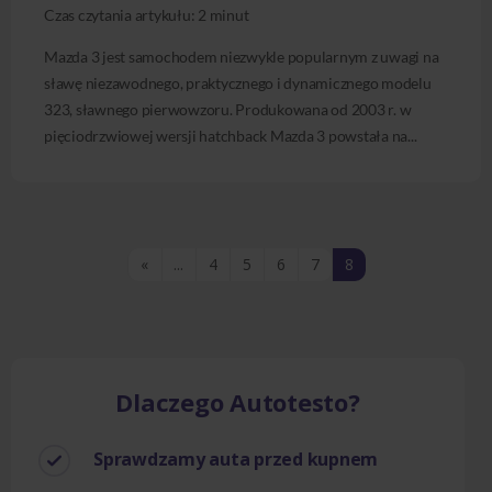
Czas czytania artykułu:
2
minut
Mazda 3 jest samochodem niezwykle popularnym z uwagi na
sławę niezawodnego, praktycznego i dynamicznego modelu
323, sławnego pierwowzoru. Produkowana od 2003 r. w
pięciodrzwiowej wersji hatchback Mazda 3 powstała na...
«
...
4
5
6
7
8
Dlaczego Autotesto?
Sprawdzamy auta przed kupnem