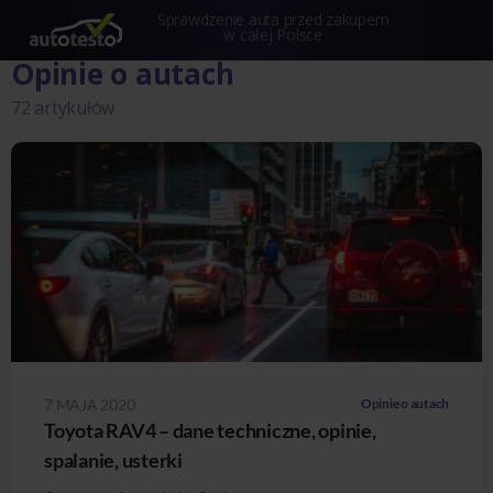
Sprawdzenie auta przed zakupem
w całej Polsce
Opinie o autach
72 artykułów
7 MAJA 2020
Opinie o autach
Toyota RAV4 – dane techniczne, opinie,
spalanie, usterki