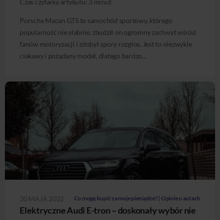
Czas czytania artykułu:
3
minut
Porsche Macan GTS to samochód sportowy, którego
popularność nie słabnie. zbudził on ogromny zachwyt wśród
fanów motoryzacji i zdobył spory rozgłos. Jest to niezwykle
ciekawy i pożądany model, dlatego bardzo...
30 MAJA 2022
Co mogę kupić za moje pieniądze? | Opinie o autach
Elektryczne Audi E-tron – doskonały wybór nie