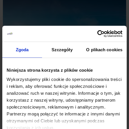
Zgoda
Szczegóły
O plikach cookies
11 KWIETNIA 2022
Co mogę kupić za moje pieniądze? | Opinie o autach
Niniejsza strona korzysta z plików cookie
Ford Kuga –
dane techniczne, spalanie, awarie, opinie
Wykorzystujemy pliki cookie do spersonalizowania treści
i reklam, aby oferować funkcje społecznościowe i
Czas czytania artykułu:
2
minut
analizować ruch w naszej witrynie. Informacje o tym, jak
Wybór odpowiedniego samochodu często jest nie lada
korzystasz z naszej witryny, udostępniamy partnerom
wyzwaniem. Wynika to z faktu, że pojazd powinien być nie
społecznościowym, reklamowym i analitycznym.
tylko funkcjonalny, ale także posłużyć nam przez wiele lat.
Partnerzy mogą połączyć te informacje z innymi danymi
Dlatego odpowiednie przygotowanie się...
otrzymanymi od Ciebie lub uzyskanymi podczas
korzystania z ich usług.