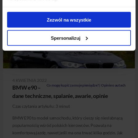
Zezwól na wszystkie
Spersonalizuj
4 KWIETNIA 2022
Co mogę kupić za moje pieniądze? | Opinie o autach
BMW e90 –
dane techniczne, spalanie, awarie, opinie
Czas czytania artykułu:
3
minut
BMW E90 to model samochodu, który cieszy się niesłabnącą
popularnością wśród polskich kierowców. Pozwala na
komfortową jazdę, nawet jeśli ma ona trwać kilka godzin. Jak