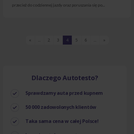
przecież do codziennej jazdy oraz poruszania się po...
«
...
2
3
4
5
6
...
»
Dlaczego Autotesto?
Sprawdzamy auta przed kupnem
50 000 zadowolonych klientów
Taka sama cena w całej Polsce!