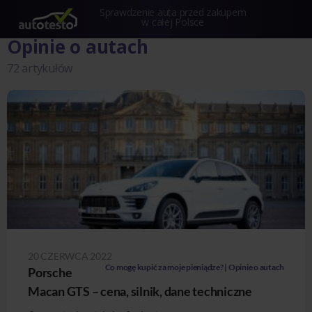
Sprawdzenie auta przed zakupem
w całej Polsce
Opinie o autach
72 artykułów
20 CZERWCA 2022
Co mogę kupić za moje pieniądze? | Opinie o autach
Porsche
Macan GTS – cena, silnik, dane techniczne