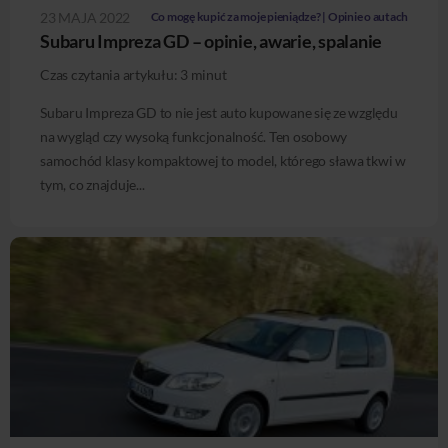
23 MAJA 2022
Co mogę kupić za moje pieniądze? | Opinie o autach
Subaru Impreza GD – opinie, awarie, spalanie
Czas czytania artykułu:
3
minut
Subaru Impreza GD to nie jest auto kupowane się ze względu
na wygląd czy wysoką funkcjonalność. Ten osobowy
samochód klasy kompaktowej to model, którego sława tkwi w
tym, co znajduje...