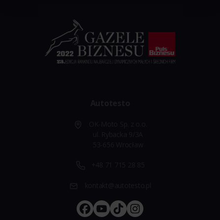
Autotesto
OK-Moto Sp. z o.o.
ul. Rybacka 9/3A
53-656 Wrocław
+48 71 715 28 85
kontakt@autotesto.pl