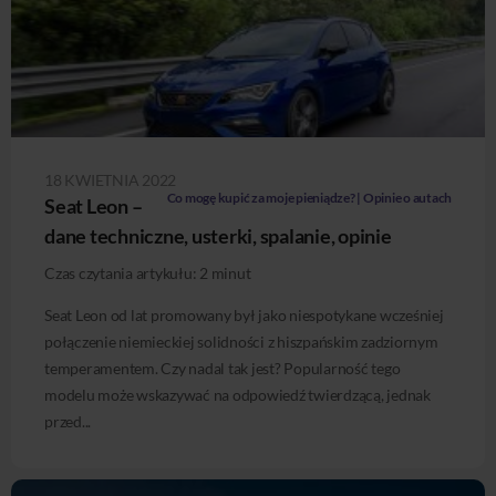
18 KWIETNIA 2022
Co mogę kupić za moje pieniądze? | Opinie o autach
Seat Leon –
dane techniczne, usterki, spalanie, opinie
Czas czytania artykułu:
2
minut
Seat Leon od lat promowany był jako niespotykane wcześniej
połączenie niemieckiej solidności z hiszpańskim zadziornym
temperamentem. Czy nadal tak jest? Popularność tego
modelu może wskazywać na odpowiedź twierdzącą, jednak
przed...