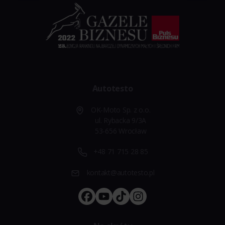
Autotesto
OK-Moto Sp. z o.o.
ul. Rybacka 9/3A
53-656 Wrocław
+48 71 715 28 85
kontakt@autotesto.pl