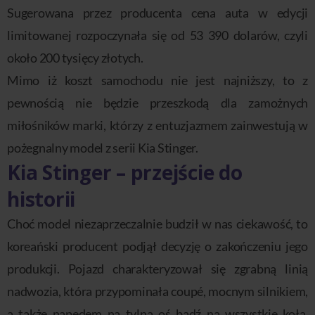
Sugerowana przez producenta cena auta w edycji
limitowanej rozpoczynała się od 53 390 dolarów, czyli
około 200 tysięcy złotych.
Mimo iż koszt samochodu nie jest najniższy, to z
pewnością nie będzie przeszkodą dla zamożnych
miłośników marki, którzy z entuzjazmem zainwestują w
pożegnalny model z serii Kia Stinger.
Kia Stinger – przejście do
historii
Choć model niezaprzeczalnie budził w nas ciekawość, to
koreański producent podjął decyzję o zakończeniu jego
produkcji. Pojazd charakteryzował się zgrabną linią
nadwozia, która przypominała coupé, mocnym silnikiem,
a także napędem na tylną oś bądź na wszystkie koła.