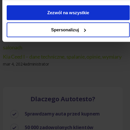
sztandarowym modelem.
Zezwól na wszystkie
Sprawdź inne wpisy o
samochodach Kia
Spersonalizuj
Nowa Kia sportage – premiera, kiedy pojawi się w
salonach
Kia Ceed I – dane techniczne, spalanie, opinie, wymiary
mar 4, 2024
administrator
Dlaczego Autotesto?
Sprawdzamy auta przed kupnem
50 000 zadowolonych klientów