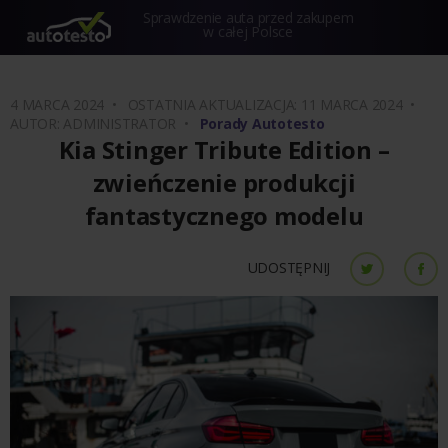
Sprawdzenie auta przed zakupem
w całej Polsce
4 MARCA 2024 •
OSTATNIA AKTUALIZACJA: 11 MARCA 2024 •
AUTOR: ADMINISTRATOR •
Porady Autotesto
Kia Stinger Tribute Edition –
zwieńczenie produkcji
fantastycznego modelu
UDOSTĘPNIJ