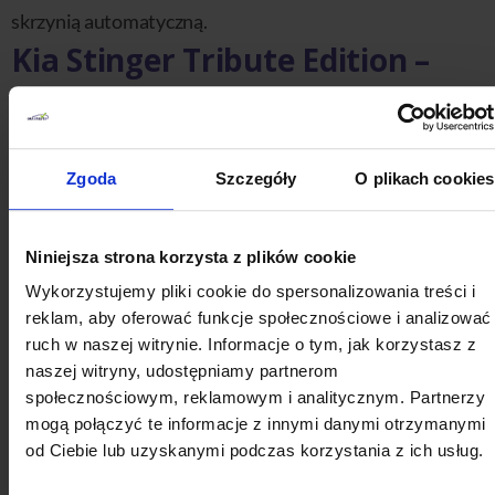
skrzynią automatyczną.
Kia Stinger Tribute Edition –
podsumowanie
Kia Stinger Tribute Edition jest zwieńczeniem produkcji
niepowtarzalnego modelu znanej nam wszystkim
Zgoda
Szczegóły
O plikach cookies
południowokoreańskiej marki. Przez okres 6 lat
producent wypuszczał na rynek doskonale
Niniejsza strona korzysta z plików cookie
zaprojektowaną, budzącą zainteresowanie wersję
Wykorzystujemy pliki cookie do spersonalizowania treści i
swojego flagowej wersji samochodu.
reklam, aby oferować funkcje społecznościowe i analizować
ruch w naszej witrynie. Informacje o tym, jak korzystasz z
Edycja limitowana została wyposażona w 3.3-litrowy
naszej witryny, udostępniamy partnerom
silnik o mocy 366 KM oraz momencie obrotowym 510
społecznościowym, reklamowym i analitycznym. Partnerzy
Nm, który umożliwiał osiągnięcie pierwszych 100 km/h
mogą połączyć te informacje z innymi danymi otrzymanymi
od Ciebie lub uzyskanymi podczas korzystania z ich usług.
w zaledwie 5,4 sekundy. To wyjątkowa propozycja dla
każdego miłośnika marki, pragnącego pożegnać się z jej