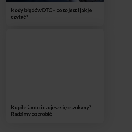
Kody błędów DTC – co to jest i jak je
czytać?
Kupiłeś auto i czujesz się oszukany?
Radzimy co zrobić