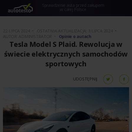
Sprawdzenie auta przed zakupem
w całej Polsce
22 LIPCA 2024 •
OSTATNIA AKTUALIZACJA: 3 LIPCA 2024 •
AUTOR: ADMINISTRATOR •
Opinie o autach
Tesla Model S Plaid. Rewolucja w
świecie elektrycznych samochodów
sportowych
UDOSTĘPNIJ