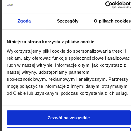
Tesla S Plaid to wyjątkowy model samochodu,
wyróżniający się nadzwyczajnym przyspieszeniem,
Zgoda
Szczegóły
O plikach cookies
nowoczesnym designem oraz praktycznym wnętrzem.
Auto budzi zachwyt, co jest wynikiem jego
Niniejsza strona korzysta z plików cookie
innowacyjności, komfortu użytkowania i atrakcyjności
Wykorzystujemy pliki cookie do spersonalizowania treści i
wizualnej, która przykuwa uwagę.
reklam, aby oferować funkcje społecznościowe i analizować
S Plaid z pewnością przypadnie do gustu fascynatom
ruch w naszej witrynie. Informacje o tym, jak korzystasz z
Elona Muska oraz jego projektów, ale również wszystkim
naszej witryny, udostępniamy partnerom
społecznościowym, reklamowym i analitycznym. Partnerzy
miłośnikom motoryzacji, poszukującym innowacyjnych
mogą połączyć te informacje z innymi danymi otrzymanymi
rozwiązań na miarę swoich indywidualnych oczekiwań.
od Ciebie lub uzyskanymi podczas korzystania z ich usług.
Przeczytaj więcej informacji o
samochodach:
Zezwól na wszystkie
Jeep Compass – dane techniczne, opinie, cena
Nowa skoda Fabia 2021 – dane techniczne, spalanie,