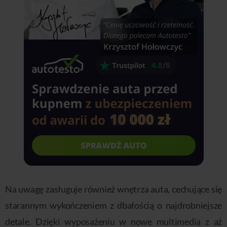
Na uwagę zasługuje również wnętrza auta, cechujące się
starannym wykończeniem z dbałością o najdrobniejsze
detale. Dzięki wyposażeniu w nowe multimedia z aż