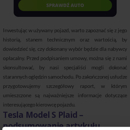
Inwestując w używany pojazd, warto zapoznać się z jego
historią, stanem technicznym oraz wartością, by
dowiedzieć się, czy dokonany wybór będzie dla nabywcy
opłacalny. Przed podpisaniem umowy, można się z nami
skonsultować, by nasi specjaliści mogli dokonać
starannych oględzin samochodu. Po zakończonej usłudze
przygotowujemy szczegółowy raport, w którym
umieszczone są najważniejsze informacje dotyczące
interesującego kierowcę pojazdu.
Tesla Model S Plaid –
podsumowanie artykułu