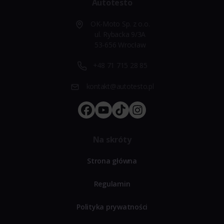
Autotesto
OK-Moto Sp. z o.o.
ul. Rybacka 9/3A
53-656 Wrocław
+48 71 715 28 85
kontakt@autotesto.pl
Na skróty
Strona główna
Regulamin
Polityka prywatności