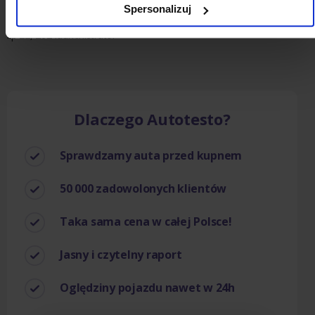
Spersonalizuj
opinie, awarie
lip 22, 2024
administrator
Dlaczego Autotesto?
Sprawdzamy auta przed kupnem
50 000 zadowolonych klientów
Taka sama cena w całej Polsce!
Jasny i czytelny raport
Oględziny pojazdu nawet w 24h