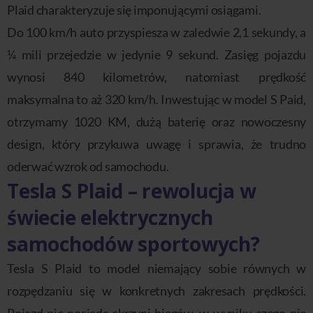
Plaid charakteryzuje się imponującymi osiągami.
Do 100 km/h auto przyspiesza w zaledwie 2,1 sekundy, a
¼ mili przejedzie w jedynie 9 sekund. Zasięg pojazdu
wynosi 840 kilometrów, natomiast prędkość
maksymalna to aż 320 km/h. Inwestując w model S Paid,
otrzymamy 1020 KM, dużą baterię oraz nowoczesny
design, który przykuwa uwagę i sprawia, że trudno
oderwać wzrok od samochodu.
Tesla S Plaid – rewolucja w
świecie elektrycznych
samochodów sportowych?
Tesla S Plaid to model niemający sobie równych w
rozpędzaniu się w konkretnych zakresach prędkości.
Pojazd nie posiada skrzyni biegów, w wyniku czego nie