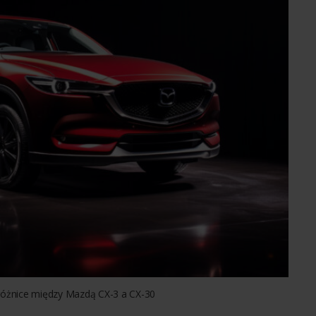
 różnice między Mazdą CX-3 a CX-30