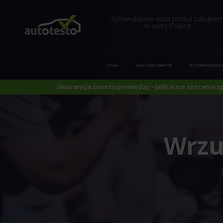
Sprawdzenie auta przed zakupe
w całej Polsce
O NAS
DLACZEGO WARTO?
CO SPRAWDZAMY
Gwarancja zwrotu pieniędzy – Jeśli auto zostanie 
Wrzuć