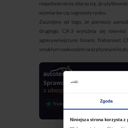
niejednokrotnie zdarza się, że użytkowni
wymiarów czy segmenty rynku.
Zacznijmy od tego, że pierwszy samoch
drugiego. CX-3 wyróżnia się równie
agresywniejszymi liniami. Natomiast C
smukłym nadwoziem oraz płynnymi kszta
Zgoda
Niniejsza strona korzysta z