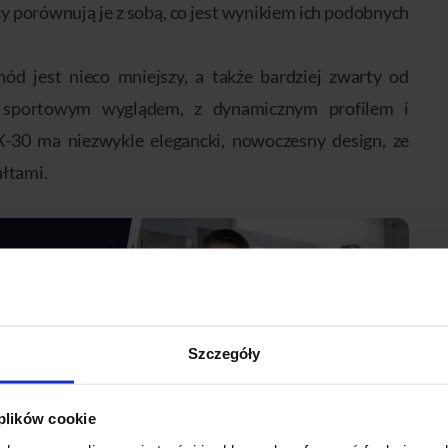
cy porównują je z sobą, co jest wynikiem ich podobnych
ód jest nieco mniejszy, a także bardziej zwarty od
ż sportowym wyglądem, z dynamicznym profilem i
X-30 ma niezwykle elegancki, nowoczesny design, ze
łtami.
Szczegóły
 plików cookie