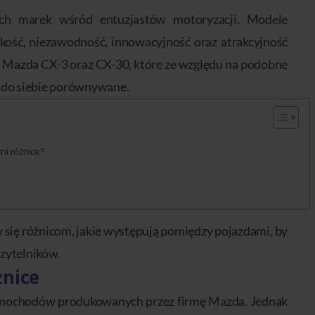
ych marek wśród entuzjastów motoryzacji. Modele
jakość, niezawodność, innowacyjność oraz atrakcyjność
ą Mazda CX-3 oraz CX-30, które ze względu na podobne
ą do siebie porównywane.
mi różnice?
y się różnicom, jakie występują pomiędzy pojazdami, by
zytelników.
żnice
amochodów produkowanych przez firmę Mazda. Jednak