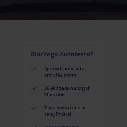
Dlaczego Autotesto?
Sprawdzamy auta
przed kupnem
50 000 zadowolonych
klientów
Taka sama cena w
całej Polsce!