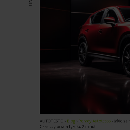
AUTOTESTO
›
Blog
›
Porady Autotesto
›
Jakie są
Czas czytania artykułu:
2
minut