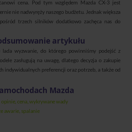
stanowi cena. Pod tym względem Mazda CX-3 jest
iernie nie nadwyręży naszego budżetu. Jednak większa
spośród trzech silników dodatkowo zachęca nas do
podsumowanie artykułu
 lada wyzwanie, do którego powinniśmy podejść z
dele zasługują na uwagę, dlatego decyzja o zakupie
ch indywidualnych preferencji oraz potrzeb, a także od
 samochodach Mazda
, opinie, cena, wykrywane wady
e awarie, spalanie