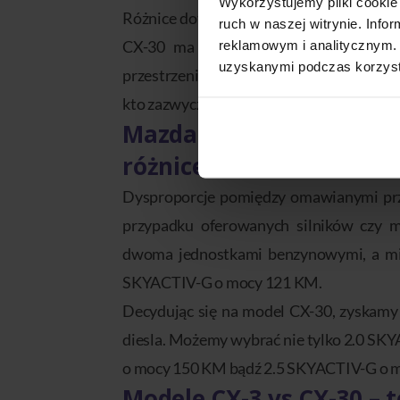
Wykorzystujemy pliki cookie 
Różnice dotyczą również wnętrza samocho
ruch w naszej witrynie. Inf
CX-30 ma ich o jedno mniej. W drug
reklamowym i analitycznym. 
uzyskanymi podczas korzysta
przestrzeni na nogi oraz pojemniejszy b
kto zazwyczaj podróżuje z większą liczbą 
Mazda CX-3 a CX-30 – jak
różnice?
Dysproporcje pomiędzy omawianymi pr
przypadku oferowanych silników czy 
dwoma jednostkami benzynowymi, a mi
SKYACTIV-G o mocy 121 KM.
Decydując się na model CX-30, zyskamy 
diesla. Możemy wybrać nie tylko 2.0 SK
o mocy 150 KM bądź 2.5 SKYACTIV-G o 
Modele CX-3 vs CX-30 – 