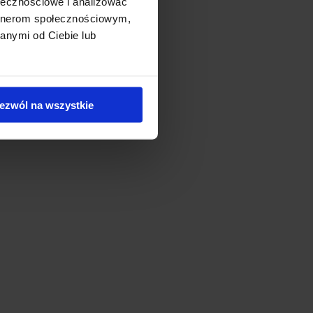
ołecznościowe i analizować
artnerom społecznościowym,
anymi od Ciebie lub
ezwól na wszystkie