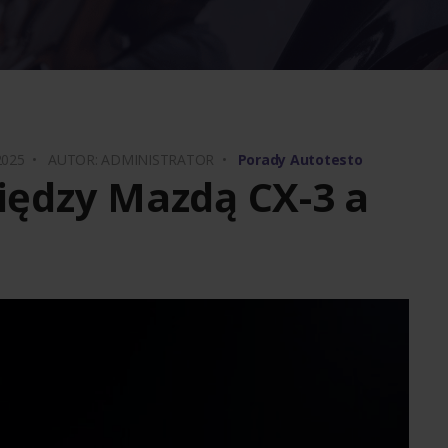
 2025 •
AUTOR: ADMINISTRATOR •
Porady Autotesto
między Mazdą CX-3 a