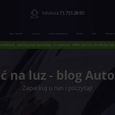
m
Infolinia:
71 715 28 85
?
NASZ RAPORT
CENNIK
NASZA GWARANCJA
OPINIE
FAQ
PORADY 
sprzedane, zanim je sprawdzimy, otrzymasz 100% zwrotu środków lub 
 na luz - blog Aut
Zaparkuj u nas i poczytaj!