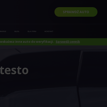
SPRAWDŹ AUTO
PRAWNE
BLOG
DLA FIRM
KONTAKT
wskażesz inne auto do weryfikacji.
Sprawdź cennik
otesto