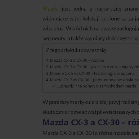
Mazda
jest jedną z najbardziej znan
widniejące w jej kolekcji cenione są za 
wizualną. Wśród nich na uwagę zasługuj
segmenty, a także wymiary dość często s
Z tego artykułu dowiesz się:
Mazda CX-3 a CX-30 – różnice
Mazda CX-3 a CX-30 – jakie jeszcze są między ni
Modele CX-3 vs CX-30 – technologia oraz cena
Mazda CX-3 vs CX-30 – podsumowanie artykułu
Sprawdź inne porady o samochodach Mazda
W poniższym artykule bliżej przyjrzeliśm
skutecznie rozwiać wątpliwości naszych c
Mazda CX-3 a CX-30 – ró
Mazda CX-3 a CX-30 to różne modele s