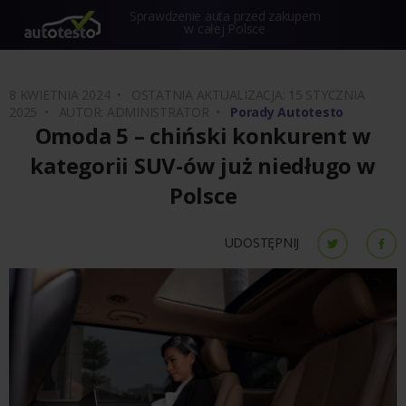
Sprawdzenie auta przed zakupem
w całej Polsce
8 KWIETNIA 2024 •
OSTATNIA AKTUALIZACJA: 15 STYCZNIA
2025 •
AUTOR: ADMINISTRATOR •
Porady Autotesto
Omoda 5 – chiński konkurent w
kategorii SUV-ów już niedługo w
Polsce
UDOSTĘPNIJ