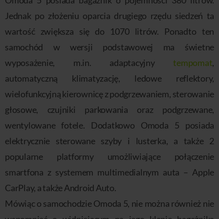
Jednak po złożeniu oparcia drugiego rzędu siedzeń ta
wartość zwiększa się do 1070 litrów. Ponadto ten
samochód w wersji podstawowej ma świetne
wyposażenie, m.in. adaptacyjny
tempomat
,
automatyczną klimatyzację, ledowe reflektory,
wielofunkcyjną kierownicę z podgrzewaniem, sterowanie
głosowe, czujniki parkowania oraz podgrzewane,
wentylowane fotele. Dodatkowo Omoda 5 posiada
elektrycznie sterowane szyby i lusterka, a także 2
popularne platformy umożliwiające połączenie
smartfona z systemem multimedialnym auta – Apple
CarPlay, a także Android Auto.
Mówiąc o samochodzie Omoda 5, nie można również nie
wspomnieć o widniejącym na jego klapie bagażnika