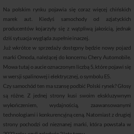
Na polskim rynku pojawia się coraz więcej chińskich
marek aut. Kiedyś samochody od azjatyckich
producentów kojarzyły się z wątpliwą jakością, jednak
dziś sytuacja wygląda zupełnie inaczej.
Już wkrótce w sprzedaży dostępny będzie nowy pojazd
marki Omoda, należącej do koncernu Chery Automobile.
Mowa tutaj o aucie oznaczonym liczbą 5, które pojawi się
w wersji spalinowej i elektrycznej, o symbolu E5.
Czy samochód ten ma szansę podbić Polski rynek? Głosy
są różne. Z jednej strony kusi swoim ekskluzywnym
wykończeniem, wydajnością, zaawansowanymi
technologiami i konkurencyjną ceną. Natomiast z drugiej
strony pochodzi od nieznanej marki, która powstała w
2022 roku, czyli zaledwie 2 lata temu.