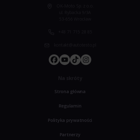
OK-Moto Sp. z o.o.
ul. Rybacka 9/3A
53-656 Wrocław
+48 71 715 28 85
kontakt@autotesto.pl
Na skróty
Strona główna
Regulamin
Polityka prywatności
Partnerzy