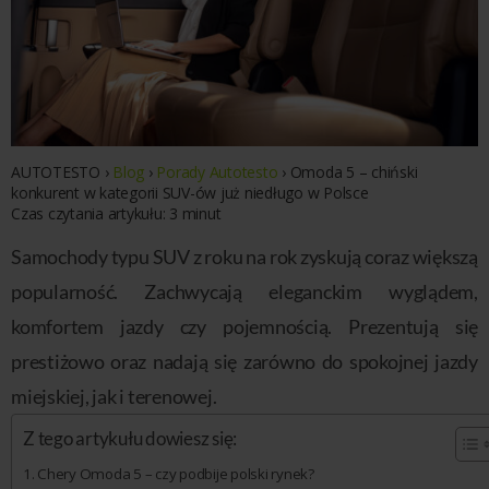
AUTOTESTO
›
Blog
›
Porady Autotesto
›
Omoda 5 – chiński
konkurent w kategorii SUV-ów już niedługo w Polsce
Czas czytania artykułu:
3
minut
Samochody typu SUV z roku na rok zyskują coraz większą
popularność. Zachwycają eleganckim wyglądem,
komfortem jazdy czy pojemnością. Prezentują się
prestiżowo oraz nadają się zarówno do spokojnej jazdy
miejskiej, jak i terenowej.
Z tego artykułu dowiesz się:
Chery Omoda 5 – czy podbije polski rynek?